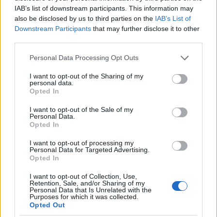
consejos que se dan en la literatura. Las palabras
IAB’s list of downstream participants. This information may
del libro son solo palabras hasta que las pones en
also be disclosed by us to third parties on the
IAB’s List of
una situación de la vida
real. El mejor maestro
para
Downstream Participants
that may further disclose it to other
afrontar una situación es la experiencia de la vida
third parties.
real; no hay sustituto para la realidad.
Please note that this website/app uses one or more Google
Personal Data Processing Opt Outs
Mejora tu vida: ¡aprende a tocar un instrumento!
services and may gather and store information including but
Tocar un instrumento musical puede disminuir su
not limited to your visit or usage behaviour. You may click to
I want to opt-out of the Sharing of my
personal data.
nivel de estrés, ayudarlo a relajarse e incluso
grant or deny consent to Google and its third-party tags to
Opted In
entretenerlo a usted y a los que lo rodean. Aprender
use your data for below specified purposes in below Google
consent section.
cosas nuevas te mantiene motivado, ejercita tu
I want to opt-out of the Sale of my
Personal Data.
cerebro y los estudio
s muestran que aprender
Opted In
puede incluso ayudar a prevenir enfermedades.
I want to opt-out of processing my
Encuentra un pasatiempo y haz algo que te interese.
Personal Data for Targeted Advertising.
Opted In
Los pasatiempos son una excelente manera de
aliviar el estrés. Si puede encontrar un pasatiempo
I want to opt-out of Collection, Use,
que incluya interacción social, es posible que tenga
Retention, Sale, and/or Sharing of my
Personal Data that Is Unrelated with the
un estilo de vida más saludable. Cualquier
Purposes for which it was collected.
pasatiempo que
sea relajante te
ayudará a aliviar el
Opted Out
estrés y a encontrar algo que hacer con tu tiempo.