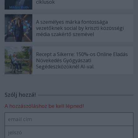
ciklusok
A személyes márka fontossága
vezetőknek social by kriszti közösségi
média szakértő szemével
Recept a Sikerre: 150%-os Online Eladás
Növekedés Gyógyászati
Segédeszközöknél AI-val.
Szólj hozzá!
A hozzászóláshoz be kell lépned!