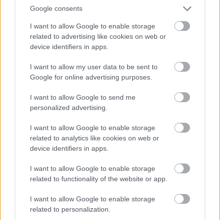
Google consents
Este artículo muestra que la autoayuda, aunque
I want to allow Google to enable storage
difícil, es posible. Las claves para seguir adelante
related to advertising like cookies on web or
con tu vida, pensar en positivo, alcanzar la felicidad
device identifiers in apps.
y convertirte en una persona integral dependen de
una buena información. Al aplicar los consejos,
I want to allow my user data to be sent to
trucos y ejercicios mentales de este artículo, puedes
Google for online advertising purposes.
descubrir un camino hacia el éxito y la felicidad
personal.
I want to allow Google to send me
personalized advertising.
zahnfleischschwund stoppen,
I want to allow Google to enable storage
keramikinlay, dentalklinik sopron,
related to analytics like cookies on web or
zahnkrone ungarn, lumineers kosten,
device identifiers in apps.
ungarischer zahnarzt wien, zahnarzt in
ungarn
I want to allow Google to enable storage
related to functionality of the website or app.
I want to allow Google to enable storage
1. zahnfleischschwund stoppen
related to personalization.