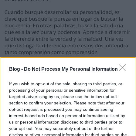
Cuando busque desarrollar su personalidad, es
clave que busque la pureza en lugar de buscar la
elocuencia. En otras palabras, busca la sabiduría
que es a la vez pura y poderosa. Aprende a discernir
la diferencia entre la verdad y la maldad. Una vez
que distinga la diferencia entre estos dos, obtendrá
tanto comprensión como comprensión.
Para ayudar a motivarte a dar lo mejor de ti, es
Blog -
Do Not Process My Personal Information
importante que siempre seas fiel a ti mismo y a tus
valores fundamentales. Preocúpate más por tu
If you wish to opt-out of the sale, sharing to third parties, or
carácter que por cómo
te ven los demás. Asegúrese
processing of your personal or sensitive information for
de que sus acciones siempre reflejen sus valores
targeted advertising by us, please use the below opt-out
fundamentales. La integridad conduce a la
section to confirm your selection. Please note that after your
confianza que conduce al éxito.
opt-out request is processed you may continue seeing
interest-based ads based on personal information utilized by
Los libros de autoayuda son útiles para dar
us or personal information disclosed to third parties prior to
consejos, pero a veces carecen de cualidades reales
your opt-out. You may separately opt-out of the further
que cambian la vida. Es importante seguir los
disclosure of your personal information by third parties on the