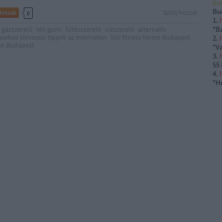
bu
Bu
Szólj hozzá!
Tetszik
0
1.
"B
gázszerelő
téli gumi
fűtésszerelő
vízszerelő
alternatív
webes tervezési tippek az interneten
Női fitness terem Budapest
2.
et Budapest
"
V
3.
55
4.
"H