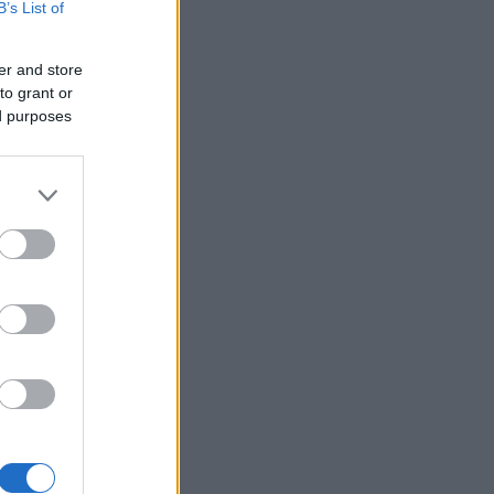
B’s List of
er and store
to grant or
ed purposes