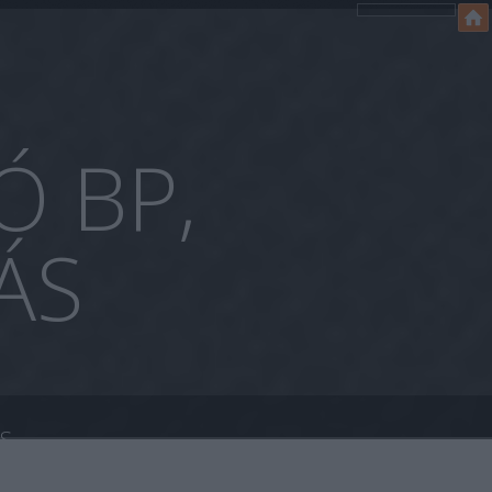
Ó BP,
ÁS
ÁS