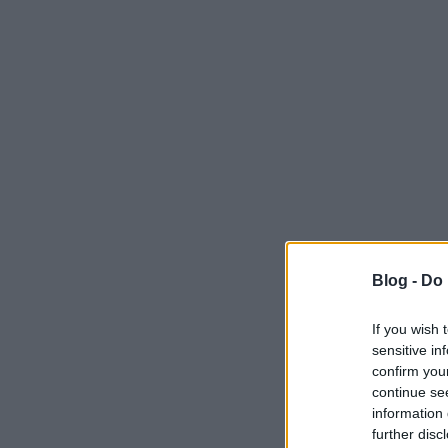
Blog -
Do 
If you wish 
sensitive in
confirm you
continue se
information 
further disc