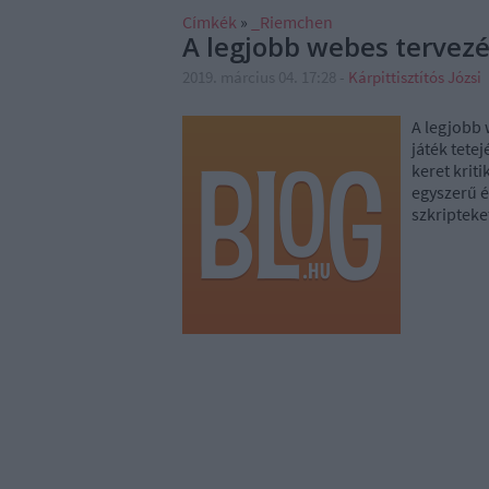
Címkék
»
_Riemchen
A legjobb webes tervezé
2019. március 04. 17:28
-
Kárpittisztítós Józsi
A legjobb 
játék tete
keret krit
egyszerű é
szkripteke