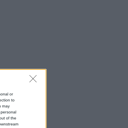
sonal or
ection to
ou may
 personal
out of the
 downstream