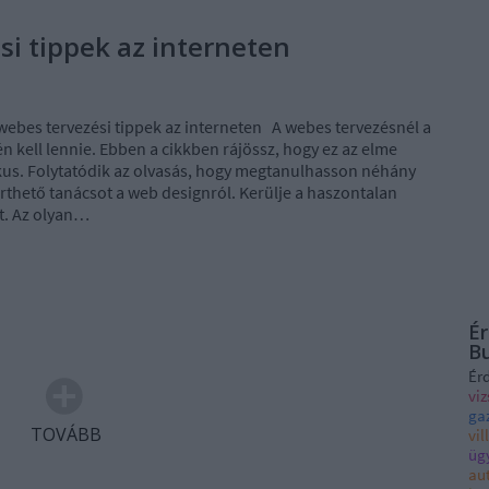
si tippek az interneten
webes tervezési tippek az interneten A webes tervezésnél a
jén kell lennie. Ebben a cikkben rájössz, hogy ez az elme
ikus. Folytatódik az olvasás, hogy megtanulhasson néhány
rthető tanácsot a web designról. Kerülje a haszontalan
t. Az olyan…
Ér
B
Ér
vi
ga
TOVÁBB
vi
üg
au