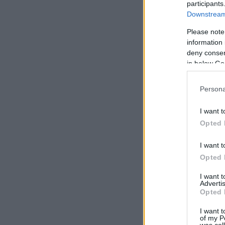
participants
Downstream 
Please note
information 
deny consent
in below Go
Persona
I want t
Opted 
I want t
Opted 
I want 
Advertis
Opted 
I want t
of my P
was col