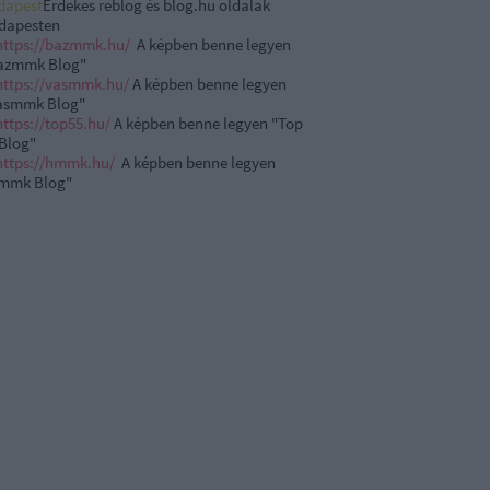
dapest
Érdekes reblog és blog.hu oldalak
dapesten
https://bazmmk.
hu
/
A képben benne legyen
azmmk Blog"
https://
vasmmk
.
hu
/
A képben benne legyen
asmmk
Blog"
https://top55.
hu
/
A képben benne legyen "Top
 Blog"
https://hmmk.
hu
/
A képben benne legyen
mmk Blog"