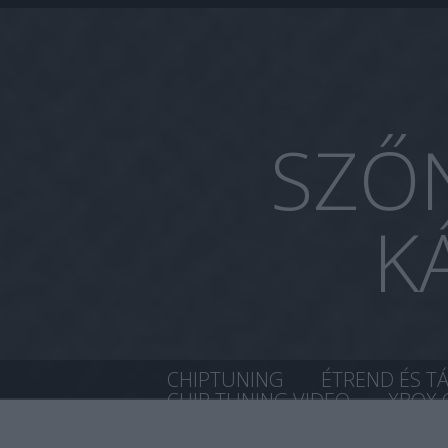
SZŐN
K
CHIPTUNING
ÉTREND ÉS T
CHIP TUNING VIDEO
XBOX 
HŐVISSZAVERŐS SZELLŐZTET