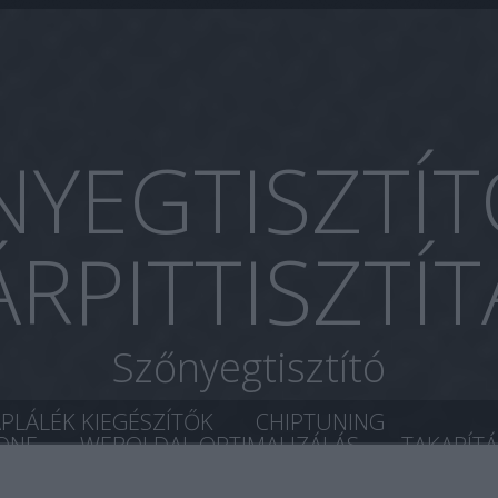
YEGTISZTÍT
ÁRPITTISZTÍT
Szőnyegtisztító
ÁPLÁLÉK KIEGÉSZÍTŐK
CHIPTUNING
ONE
WEBOLDAL OPTIMALIZÁLÁS
TAKARÍT
ÉS