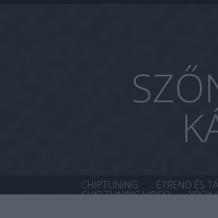
SZŐN
K
CHIPTUNING
ÉTREND ÉS T
CHIP TUNING VIDEO
XBOX 
HŐVISSZAVERŐS SZELLŐZTET