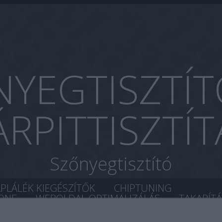
YEGTISZTÍT
ÁRPITTISZTÍT
Szőnyegtisztító
ÁPLÁLÉK KIEGÉSZÍTŐK
CHIPTUNING
ONE
WEBOLDAL OPTIMALIZÁLÁS
TAKARÍT
ÉS