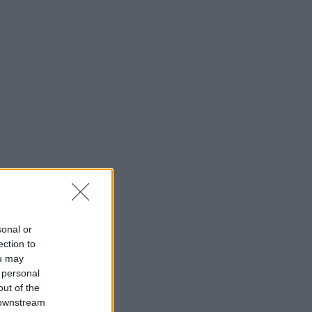
sonal or
ection to
ou may
 personal
out of the
 downstream