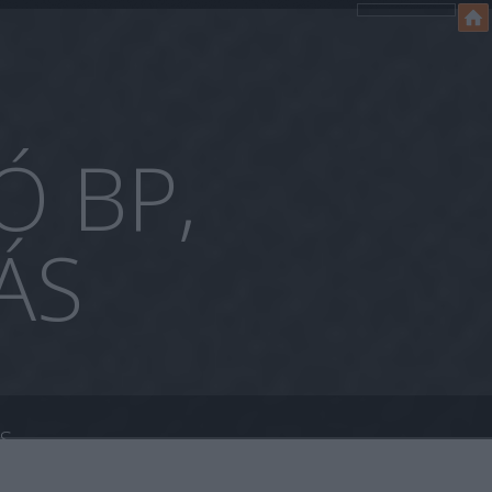
Ó BP,
ÁS
ÁS