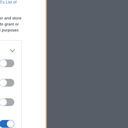
B’s List of
er and store
to grant or
ed purposes