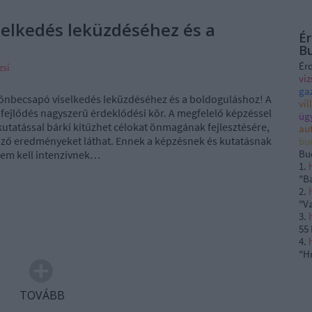
selkedés leküzdéséhez és a
Ér
B
Ér
zsi
vi
ga
önbecsapó viselkedés leküzdéséhez és a boldoguláshoz! A
vi
fejlődés nagyszerű érdeklődési kör. A megfelelő képzéssel
üg
 kutatással bárki kitűzhet célokat önmagának fejlesztésére,
au
ző eredményeket láthat. Ennek a képzésnek és kutatásnak
bu
Bu
em kell intenzívnek…
1.
"B
2.
"
V
3.
55
4.
"H
TOVÁBB