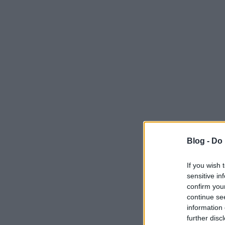
Blog -
Do 
If you wish 
sensitive in
confirm you
continue se
information 
further disc