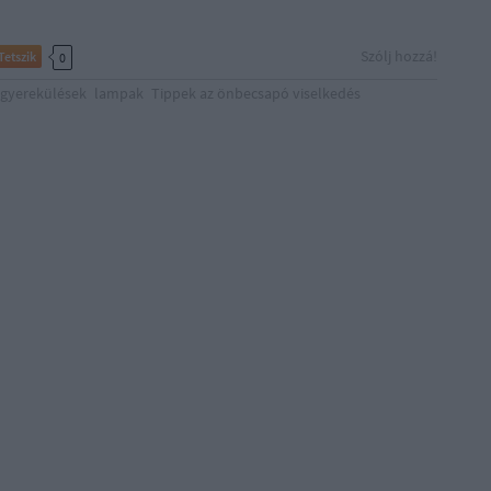
Szólj hozzá!
Tetszik
0
gyerekülések
lampak
Tippek az önbecsapó viselkedés