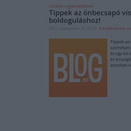
Címkék
»
gyerekülések
Tippek az önbecsapó vi
boldoguláshoz!
2021. szeptember 30. 15:22
-
Kárpittisztítós Jó
Tippek az 
személyes 
és egy kis
és lenyűgö
azonban n