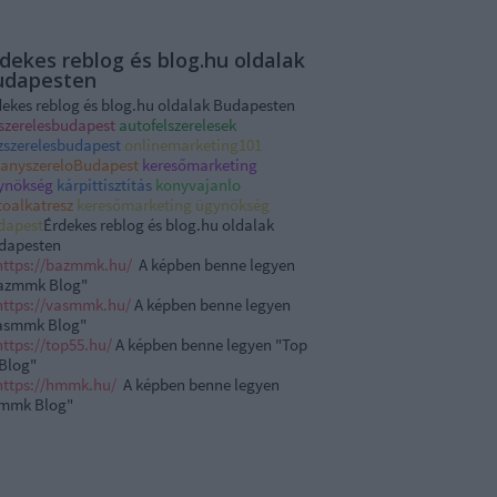
dekes reblog és blog.hu oldalak
udapesten
dekes reblog és blog.hu oldalak Budapesten
zszerelesbudapest
autofelszerelesek
zszerelesbudapest
onlinemarketing101
llanyszereloBudapest
keresőmarketing
ynökség
kárpittisztítás
konyvajanlo
toalkatresz
keresőmarketing ügynökség
dapest
Érdekes reblog és blog.hu oldalak
dapesten
https://bazmmk.
hu
/
A képben benne legyen
azmmk Blog"
https://
vasmmk
.
hu
/
A képben benne legyen
asmmk
Blog"
https://top55.
hu
/
A képben benne legyen "Top
 Blog"
https://hmmk.
hu
/
A képben benne legyen
mmk Blog"