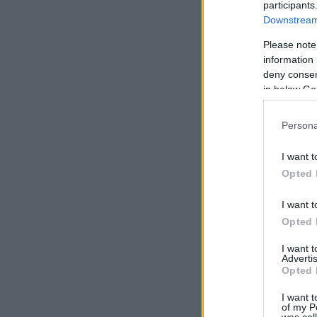
participants
Downstream 
Please note
information 
deny consent
in below Go
Persona
I want t
Opted 
I want t
Opted 
I want 
Advertis
Opted 
I want t
of my P
was col