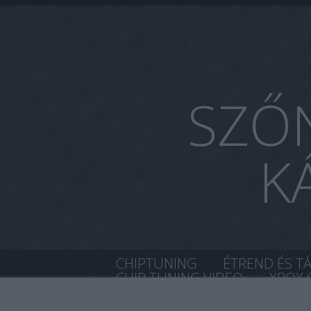
SZŐN
K
CHIPTUNING
ÉTREND ÉS T
CHIP TUNING VIDEO
XBOX 
HŐVISSZAVERŐS SZELLŐZTET