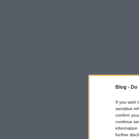
Blog -
Do 
If you wish 
sensitive in
confirm you
continue se
information 
further disc