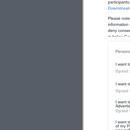
participants
Downstream 
Please note
information 
deny consent
in below Go
Persona
I want t
Opted 
I want t
Opted 
I want 
Advertis
Opted 
I want t
of my P
was col