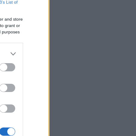
B’s List of
er and store
to grant or
ed purposes