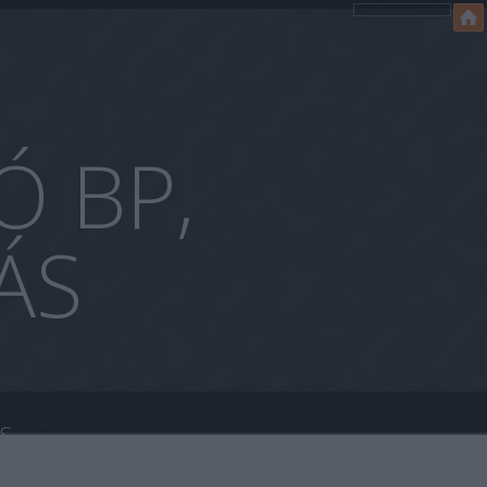
Ó BP,
ÁS
ÁS