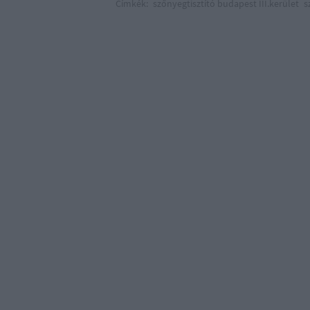
Címkék:
szőnyegtisztító budapest III.kerület
s