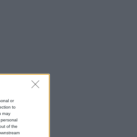
sonal or
ection to
ou may
 personal
out of the
 downstream