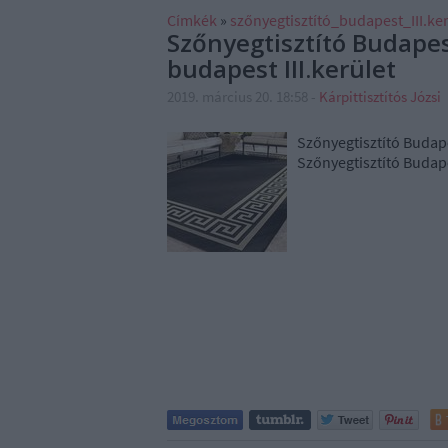
Címkék
»
szőnyegtisztító_budapest_III.ker
Szőnyegtisztító Budapest
budapest III.kerület
2019. március 20. 18:58
-
Kárpittisztítós Józsi
Szőnyegtisztító Budapes
Szőnyegtisztító Budapes