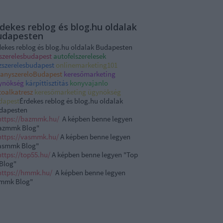
dekes reblog és blog.hu oldalak
udapesten
dekes reblog és blog.hu oldalak Budapesten
zszerelesbudapest
autofelszerelesek
zszerelesbudapest
onlinemarketing101
llanyszereloBudapest
keresőmarketing
ynökség
kárpittisztítás
konyvajanlo
toalkatresz
keresőmarketing ügynökség
dapest
Érdekes reblog és blog.hu oldalak
dapesten
https://bazmmk.
hu
/
A képben benne legyen
azmmk Blog"
https://
vasmmk
.
hu
/
A képben benne legyen
asmmk
Blog"
https://top55.
hu
/
A képben benne legyen "Top
 Blog"
https://hmmk.
hu
/
A képben benne legyen
mmk Blog"