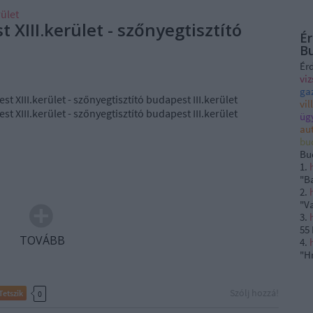
ület
 XIII.kerület - szőnyegtisztító
Ér
B
Ér
vi
ga
t XIII.kerület - szőnyegtisztító budapest III.kerület
vi
t XIII.kerület - szőnyegtisztító budapest III.kerület
üg
au
bu
Bu
1.
"B
2.
"
V
3.
55
TOVÁBB
4.
"H
Szólj hozzá!
Tetszik
0