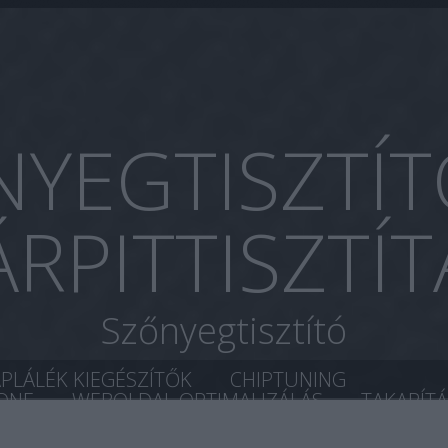
YEGTISZTÍT
ÁRPITTISZTÍT
Szőnyegtisztító
ÁPLÁLÉK KIEGÉSZÍTŐK
CHIPTUNING
ONE
WEBOLDAL OPTIMALIZÁLÁS
TAKARÍT
ÉS